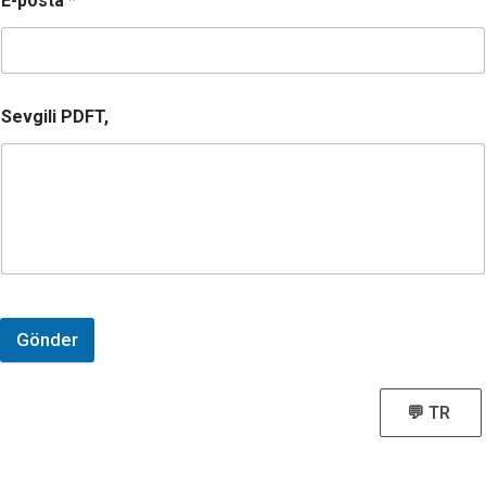
E-posta
*
Sevgili PDFT,
Gönder
💬 TR