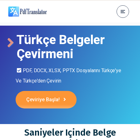
Türkçe Belgeler
Çevirmeni
PDF, DOCX, XLSX, PPTX Dosyalarını Türkçe'ye
Ve Türkçe'den Çevirin
Çeviriye Başla!
Saniyeler Içinde Belge