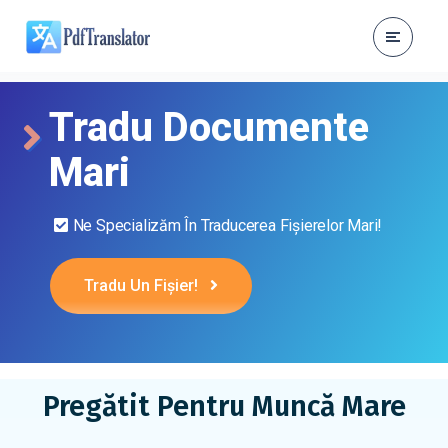
Tradu Documente
Mari
Ne Specializăm În Traducerea Fișierelor Mari!
Tradu Un Fișier!
Pregătit Pentru Muncă Mare