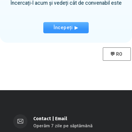
Încercați-l acum și vedeți cât de convenabil este
Începeți ▶
💬 RO
Contact
|
Email
Operăm 7 zile pe săptămână