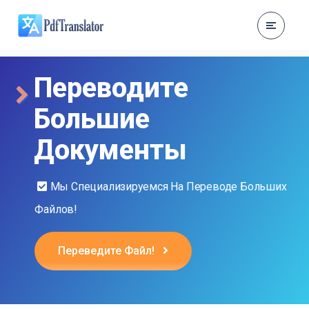
Переводите
Большие
Документы
Мы Специализируемся На Переводе Больших
Файлов!
Переведите Файл!